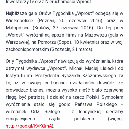
Inwestorzy.tv oraz Nieruchomości Wprost.
Najbliższe gale Orłów Tygodnika „Wprost” odbędą się w
Wielkopolsce (Poznań, 20 czerwca 2016) oraz w
Małopolsce (Kraków, 27 czerwca 2016). Do tej pory
„Wprost” wyróżnił najlepsze firmy na Mazowszu (gala w
Warszawie), na Pomorzu (Sopot, 18 kwietnia) oraz w woj.
zachodniopomorskim (Szczecin, 21 marca).
Orły Tygodnika „Wprost” nawiązują do wyróżnienia, które
otrzymał wydawca „Wprost”, Michał Maciej Lisiecki od
Instytutu im. Prezydenta Ryszarda Kaczorowskiego za
to, iż w swojej codziennej działalności dowiódł, że
prowadząc biznes, można wysoko nieść biało-czerwoną
flagę, być patriotą i działać na rzecz Polski. Symbolem
wyróżnienia stało się godło Państwa Polskiego –
wizerunek Orła Białego – z londyńskiej siedziby
emigracyjnego rządu polskiego (więcej:
http://goo.gl/KvKQmA
).