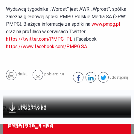
Wydawcą tygodnika „Wprost” jest AWR „Wprost”, spółka
zależna giełdowej spółki PMPG Polskie Media SA (GPW:
PMPG). Bieżące informacje ze spółki na
www.pmpg.pl
oraz na profilach w serwisach Twitter:
https://twitter.com/PMPG_PL
i Facebook:
https://www.facebook.com/PMPG.SA
.
drukuj
pobierz
PDF
udostępnij
JPG 269,1 kB
JPG 315,5 kB
Załączniki
JPG 271,9 kB
ED4A1343_a.JPG
ED4A1686_a.JPG
ED4A1719_a.JPG