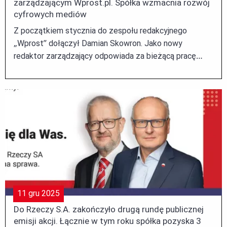
zarządzającym Wprost.pl. Spółka wzmacnia rozwój
cyfrowych mediów
Z początkiem stycznia do zespołu redakcyjnego
„Wprost” dołączył Damian Skowron. Jako nowy
redaktor zarządzający odpowiada za bieżącą pracę
newsroomu oraz rozwój dynamicznie rosnących
serwisów tematycznych portalu Wprost.pl. ...
11
gru
2025
Do Rzeczy S.A. zakończyło drugą rundę publicznej
emisji akcji. Łącznie w tym roku spółka pozyska 3