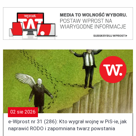
otrzymasz zawiera pole odwołania zgody) lub możesz wysłać
z jej Grupy Kapitałowej.
stosowną prośbę na adres bazy@pmpg.pl . Wycofanie zgody
nie wpływa na zgodność z prawem przetwarzania, którego
dokonano na podstawie zgody przed jej wycofaniem.
Informujemy, że administratorem (administrator to podmiot
który w oparciu o Twoją zgodę wyznacza cel i sposób
przetwarzania Twoich danych) Twoich danych osobowych jest,
PMPG Polskie Media S.A. W związku z tym, że przekazałeś nam
swoje dane proponujemy Ci abyś zapoznał się z
informacjami
w jaki sposób będziemy przetwarzać Twoje dane osobowe i
jakie prawa Ci przysługują.
02
sie
2026
e-Wprost nr 31 (286): Kto wygrał wojnę w PiS-ie, jak
naprawić RODO i zapomniana twarz powstania