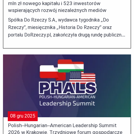
mln zł nowego kapitału i 523 inwestorów
wspierających rozwój niezależnych mediów
Spółka Do Rzeczy S.A., wydawca tygodnika „Do
Rzeczy”, miesięcznika „Historia Do Rzeczy” oraz
portalu DoRzeczy.pl, zakończyła drugą rundę publicznej
emisji akcji serii E, prowadzoną za pośrednictwem
Domu Maklerskiego INC S.A. W ramach tej części
procesu pozyskano 1 126 947 zł. ...
08
gru
2025
Polish–Hungarian–American Leadership Summit
2026 w Krakowie. Trzydniowe forum gospodarcze