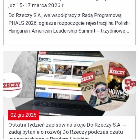
już 15-17 marca 2026 r.
Do Rzeczy S.A., we współpracy z Radą Programową
PHALS 2026, ogłasza rozpoczęcie rejestracji na Polish-
Hungarian-American Leadership Summit – trzydniowe
forum gospodarcze, które odbędziesię 15–17 marca
2026 r. w Krakowie. ...
02
gru
2025
Ostatni tydzień zapisów na akcje Do Rzeczy S.A. –
zadaj pytanie o rozwój Do Rzeczy podczas czatu
inwestorskiego z Pawłem Lisickim