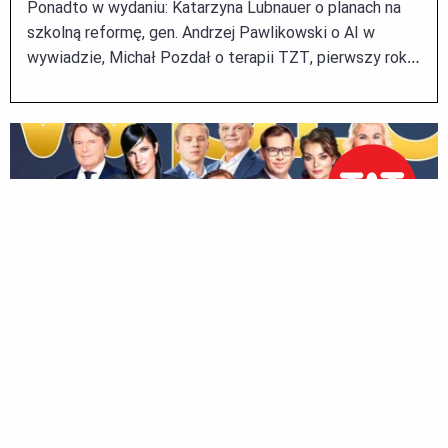
Ponadto w wydaniu: Katarzyna Lubnauer o planach na
szkolną reformę, gen. Andrzej Pawlikowski o AI w
wywiadzie, Michał Pozdał o terapii TZT, pierwszy rok
Nawrockiego, na czym buksuje PiS, jak NBP rozleniwia
banki, powrót Tytusa, Romka i A'Tomka i wiele więcej. ...
27
lip
2026
e-Wprost nr 30 (285): 40 najbogatszych rodzin w
Polsce, rzeź w PiS-ie i jak Rosja ćwiczy
wytrzymałość
Ponadto w wydaniu: Katarzyna Lubnauer o planach na