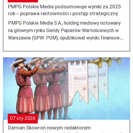
PMPG Polskie Media podsumowuje wyniki za 2025
rok – poprawa rentowności i postęp strategiczny
PMPG Polskie Media S.A., holding mediowy notowany
na głównym rynku Giełdy Papierów Wartościowych w
Warszawie (GPW: PGM), opublikował wyniki finansowe
za 2025 rok, potwierdzające skuteczność realizowanej
strategii transformacji oraz poprawę efektywności
operacyjnej. ...
07
sty
2026
Damian Skowron nowym redaktorem