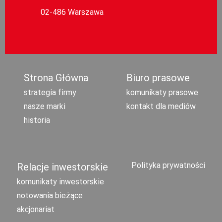
02-486 Warszawa
Strona Główna
Biuro prasowe
strategia firmy
komunikaty prasowe
nasze marki
kontakt dla mediów
historia
Polityka prywatności
Relacje inwestorskie
komunikaty inwestorskie
notowania bieżące
akcjonariat