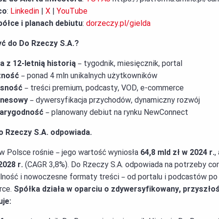
co
:
Linkedin
|
X
|
YouTube
półce i planach debiutu
:
dorzeczy.pl/gielda
ć do Do Rzeczy S.A.?
z 12-letnią historią
– tygodnik, miesięcznik, portal
czność
– ponad 4 mln unikalnych użytkowników
esność
– treści premium, podcasty, VOD, e-commerce
znesowy
– dywersyfikacja przychodów, dynamiczny rozwój
iarygodność
– planowany debiut na rynku NewConnect
o Rzeczy S.A. odpowiada.
w Polsce rośnie – jego wartość wyniosła
64,8 mld zł w 2024 r.
,
2028 r.
(CAGR 3,8%). Do Rzeczy S.A. odpowiada na potrzeby co
lność i nowoczesne formaty treści – od portalu i podcastów po 
rce.
Spółka działa w oparciu o zdywersyfikowany, przyszło
je: