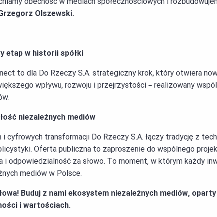
cniamy obecność w mediach społecznościowych i rozbudowujemy
Grzegorz Olszewski.
y etap w historii spółki
ct to dla Do Rzeczy S.A. strategiczny krok, który otwiera nowy
większego wpływu, rozwoju i przejrzystości – realizowany wspól
ów.
łość niezależnych mediów
 i cyfrowych transformacji Do Rzeczy S.A. łączy tradycję z tec
publicystyki. Oferta publiczna to zaproszenie do wspólnego projek
a i odpowiedzialność za słowo. To moment, w którym każdy in
eżnych mediów w Polsce.
łowa! Buduj z nami ekosystem niezależnych mediów, oparty
ności i wartościach.