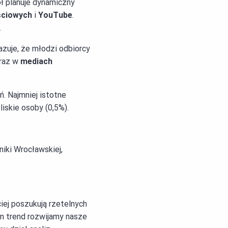
ół planuje dynamiczny
ściowych
i
YouTube
.
.
kazuje, że młodzi odbiorcy
raz w
mediach
ń. Najmniej istotne
liskie osoby (0,5%).
niki Wrocławskiej,
iej poszukują rzetelnych
n trend rozwijamy nasze