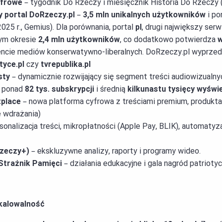
yfrowe
– tygodnik Do Rzeczy i miesięcznik Historia Do Rzeczy 
y portal DoRzeczy.pl
–
3,5 mln unikalnych użytkowników
i po
025 r., Gemius). Dla porównania, portal
pl
, drugi największy serw
ym okresie
2,4 mln użytkowników
, co dodatkowo potwierdza
w
encie mediów konserwatywno-liberalnych. DoRzeczy.pl wyprze
tyce.pl
czy
tvrepublika.pl
sty
– dynamicznie rozwijający się segment treści audiowizualn
 ponad
82 tys. subskrypcji
i średnią
kilkunastu tysięcy wyświe
place
– nowa platforma cyfrowa z treściami premium, produkta
e wdrażania)
sonalizacja treści, mikropłatności (Apple Pay, BLIK), automatyza
zeczy+)
– ekskluzywne analizy, raporty i programy wideo.
Strażnik Pamięci
– działania edukacyjne i gala nagród patrioty
skalowalność