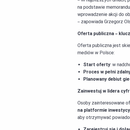
na podstawie memorandum 
wprowadzenie akcji do o
– zapowiada Grzegorz Ol
Oferta publiczna – kluc
Oferta publiczna jest sk
mediów w Polsce:
Start oferty
: w nadch
Proces w pełni zdaln
Planowany debiut gi
Zainwestuj w lidera cyf
Osoby zainteresowane of
na platformie inwestyc
aby otrzymywać powiadomi
Zarejestruj się i doł