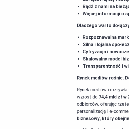
Bądź z nami na bieżą
Więcej informacji o s
Dlaczego warto dołączy
Rozpoznawalna marka 
Silna i lojalna społe
Cyfryzacja i nowocz
Skalowalny model bi
Transparentność i w
Rynek mediów rośnie. D
Rynek mediów i rozrywki 
wzrost do
74,4 mld zł w 
odbiorców, oferując rzete
personalizację i e-comme
biznesowy, który obejmu