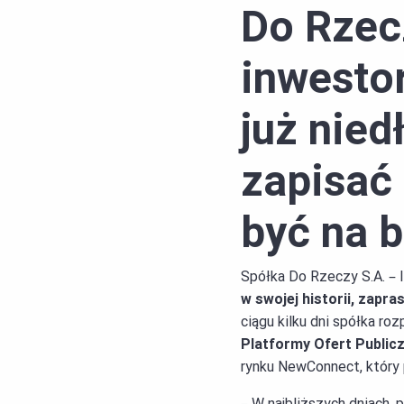
Do Rzecz
inwestor
już nied
zapisać 
być na b
Spółka Do Rzeczy S.A. – 
w swojej historii, zap
ciągu kilku dni spółka ro
Platformy Ofert Public
rynku NewConnect, który 
– W najbliższych dniach, 