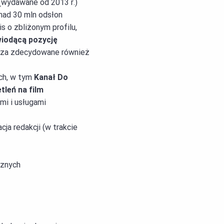
(wydawane od 2013 r.)
nad 30 mln odsłon
is o zbliżonym profilu,
iodącą pozycję
dza zdecydowane również
ych, w tym
Kanał Do
tleń na film
mi i usługami
cja redakcji (w trakcie
cznych