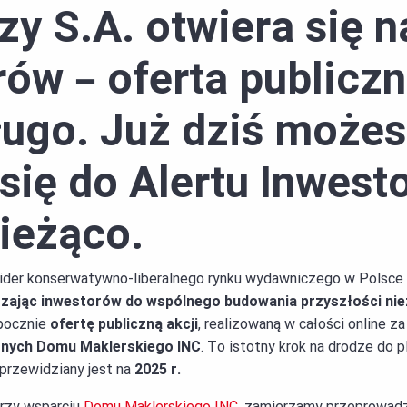
y S.A. otwiera się n
ów – oferta publiczn
ługo. Już dziś może
się do Alertu Inwest
ieżąco.
lider konserwatywno-liberalnego rynku wydawniczego w Polsce
raszając inwestorów do wspólnego budowania przyszłości ni
zpocznie
ofertę publiczną akcji
, realizowaną w całości online 
znych Domu Maklerskiego INC
. To istotny krok na drodze do 
przewidziany jest na
2025 r.
przy wsparciu
Domu Maklerskiego INC
, zamierzamy przeprowadzi