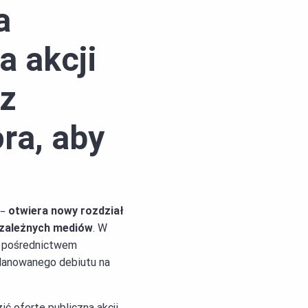
a
a akcji
sz
ora, aby
 –
otwiera nowy rozdział
ezależnych mediów
. W
za pośrednictwem
planowanego debiutu na
ć ofertę publiczną akcji