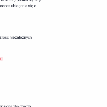
roces ubiegania się o
szłość niezależnych
NC
mpaigns/do-rzeczy