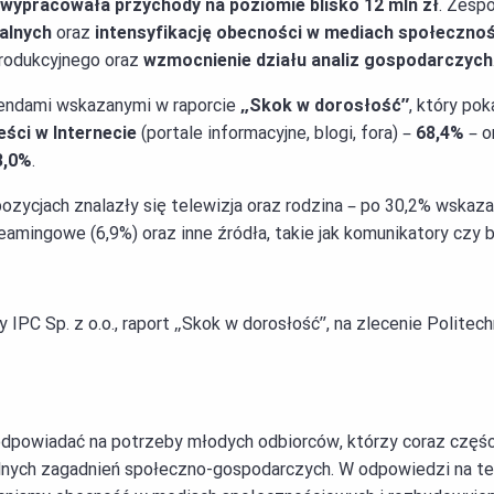
wypracowała przychody na poziomie blisko 12 mln zł
. Zesp
alnych
oraz
intensyfikację obecności w mediach społeczno
rodukcyjnego oraz
wzmocnienie działu analiz gospodarczych
rendami wskazanymi w raporcie
„Skok w dorosłość”
, który po
ści w Internecie
(portale informacyjne, blogi, fora) –
68,4%
– o
3,0%
.
ozycjach znalazły się telewizja oraz rodzina – po 30,2% wskaza
eamingowe (6,9%) oraz inne źródła, takie jak komunikatory czy b
 IPC Sp. z o.o., raport „Skok w dorosłość”, na zlecenie Politech
odpowiadać na potrzeby młodych odbiorców, którzy coraz częśc
alnych zagadnień społeczno-gospodarczych. W odpowiedzi na te