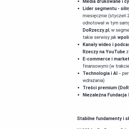
Media drukowane i c
Lider segmentu - siln
miesięcznie (styczeń 2
odnotował w tym sam
DoRzeczy.pl
, w segm
takie serwisy jak
wpoli
Kanały wideo i podca
Rzeczy na YouTube
z
E-commerce i market
finansowymi (w trakci
Technologia i AI
– per
wdrażania)
Treści premium (DoR
Niezależna Fundacja 
Stabilne fundamenty i 