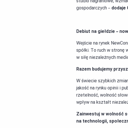
studio nagraniowe, wzma
gospodarczych –
dodaje 
Debiut na giełdzie – now
Wejście na rynek NewConne
spółki. To ruch w stronę 
w siłę niezależnych medi
Razem budujemy przysz
W świecie szybkich zmian
jakość na rynku opinii i 
rzetelność, wolność słow
wpływ na kształt niezal
Zainwestuj w wolność s
na technologii, społecz