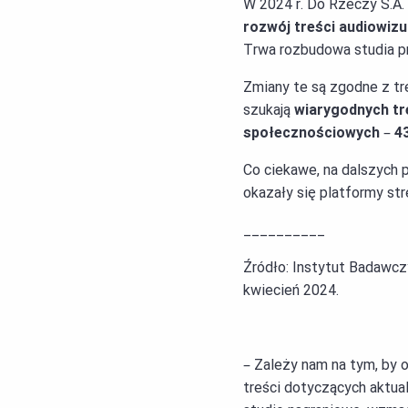
W 2024 r. Do Rzeczy S.A.
rozwój treści audiowizu
Trwa rozbudowa studia p
Zmiany te są zgodne z t
szukają
wiarygodnych tre
społecznościowych
–
4
Co ciekawe, na dalszych p
okazały się platformy str
__________
Źródło: Instytut Badawczy
kwiecień 2024.
– Zależy nam na tym, by 
treści dotyczących aktu