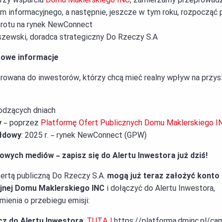
informacyjnego, a następnie, jeszcze w tym roku, rozpocząć p
brotu na rynek NewConnect
szewski, doradca strategiczny Do Rzeczy S.A
zowe informacje
ierowana do inwestorów, którzy chcą mieć realny wpływ na przy
odzących dniach
y
– poprzez
Platformę Ofert Publicznych Domu Maklerskiego I
ełdowy
: 2025 r. – rynek NewConnect (GPW)
rowych mediów – zapisz się do Alertu Inwestora już dziś!
ertą publiczną Do Rzeczy S.A.
mogą już teraz założyć konto
yjnej Domu Maklerskiego INC
i dołączyć do Alertu Inwestora,
enia o przebiegu emisji:
ącz do Alertu Inwestora
:
TUTAJ
https://platforma.dminc.pl/ca