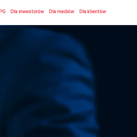
PG
Dla inwestorów
Dla mediów
Dla klientów