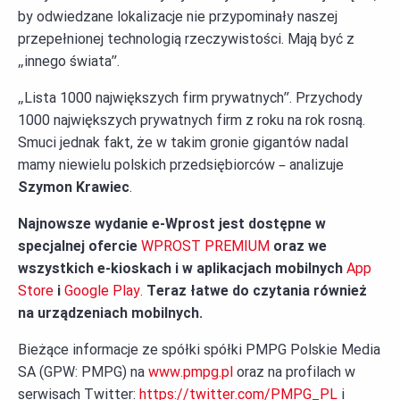
by odwiedzane lokalizacje nie przypominały naszej
przepełnionej technologią rzeczywistości. Mają być z
„innego świata”.
„Lista 1000 największych firm prywatnych”. Przychody
1000 największych prywatnych firm z roku na rok rosną.
Smuci jednak fakt, że w takim gronie gigantów nadal
mamy niewielu polskich przedsiębiorców – analizuje
Szymon Krawiec
.
Najnowsze wydanie e-Wprost jest dostępne w
specjalnej ofercie
WPROST PREMIUM
oraz we
wszystkich e-kioskach i w aplikacjach mobilnych
App
Store
i
Google Play.
Teraz łatwe do czytania również
na urządzeniach mobilnych.
Bieżące informacje ze spółki spółki PMPG Polskie Media
SA (GPW: PMPG) na
www.pmpg.pl
oraz na profilach w
serwisach Twitter:
https://twitter.com/PMPG_PL
i