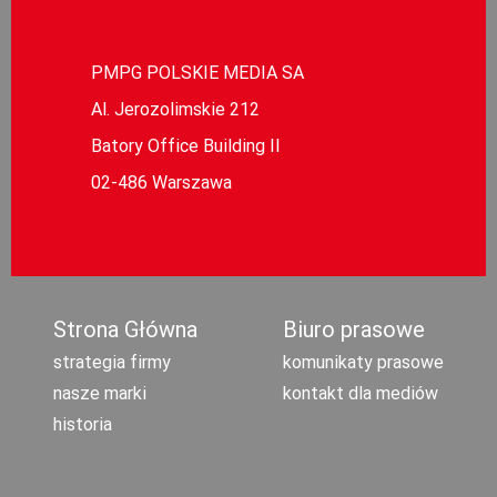
PMPG POLSKIE MEDIA SA
Al. Jerozolimskie 212
Batory Office Building II
02-486 Warszawa
Strona Główna
Biuro prasowe
strategia firmy
komunikaty prasowe
nasze marki
kontakt dla mediów
historia