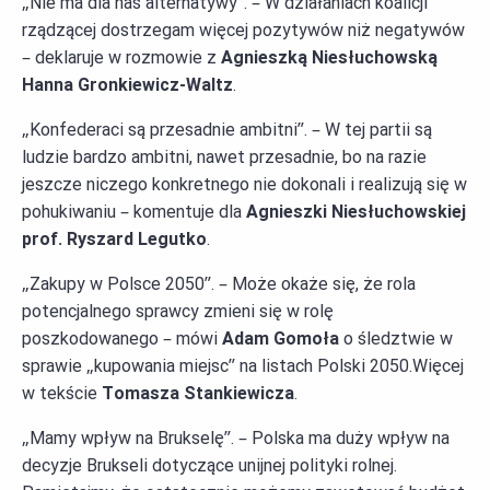
„Nie ma dla nas alternatywy”. – W działaniach koalicji
rządzącej dostrzegam więcej pozytywów niż negatywów
– deklaruje w rozmowie z
Agnieszką Niesłuchowską
Hanna Gronkiewicz-Waltz
.
„Konfederaci są przesadnie ambitni”. – W tej partii są
ludzie bardzo ambitni, nawet przesadnie, bo na razie
jeszcze niczego konkretnego nie dokonali i realizują się w
pohukiwaniu – komentuje dla
Agnieszki Niesłuchowskiej
prof. Ryszard Legutko
.
„Zakupy w Polsce 2050”. – Może okaże się, że rola
potencjalnego sprawcy zmieni się w rolę
poszkodowanego – mówi
Adam Gomoła
o śledztwie w
sprawie „kupowania miejsc” na listach Polski 2050.Więcej
w tekście
Tomasza Stankiewicza
.
„Mamy wpływ na Brukselę”. – Polska ma duży wpływ na
decyzje Brukseli dotyczące unijnej polityki rolnej.