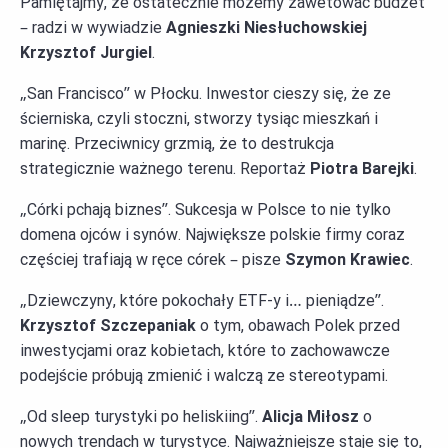
Pamiętajmy, że ostatecznie możemy zawetować budżet
– radzi w wywiadzie
Agnieszki Niesłuchowskiej
Krzysztof Jurgiel
.
„San Francisco” w Płocku. Inwestor cieszy się, że ze
ścierniska, czyli stoczni, stworzy tysiąc mieszkań i
marinę. Przeciwnicy grzmią, że to destrukcja
strategicznie ważnego terenu. Reportaż
Piotra Barejki
.
„Córki pchają biznes”. Sukcesja w Polsce to nie tylko
domena ojców i synów. Największe polskie firmy coraz
częściej trafiają w ręce córek – pisze
Szymon Krawiec
.
„Dziewczyny, które pokochały ETF-y i… pieniądze”.
Krzysztof Szczepaniak
o tym, obawach Polek przed
inwestycjami oraz kobietach, które to zachowawcze
podejście próbują zmienić i walczą ze stereotypami.
„Od sleep turystyki po heliskiing”.
Alicja Miłosz
o
nowych trendach w turystyce. Najważniejsze staje się to,