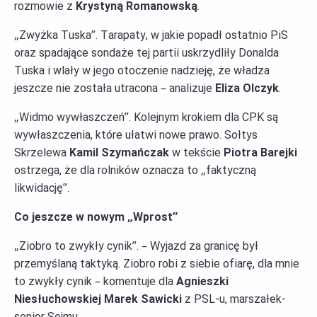
rozmowie z
Krystyną Romanowską
.
„Zwyżka Tuska”. Tarapaty, w jakie popadł ostatnio PiS
oraz spadające sondaże tej partii uskrzydliły Donalda
Tuska i wlały w jego otoczenie nadzieję, że władza
jeszcze nie została utracona – analizuje
Eliza Olczyk
.
„Widmo wywłaszczeń”. Kolejnym krokiem dla CPK są
wywłaszczenia, które ułatwi nowe prawo. Sołtys
Skrzelewa
Kamil Szymańczak
w tekście
Piotra Barejki
ostrzega, że dla rolników oznacza to „faktyczną
likwidację”.
Co jeszcze w nowym „Wprost”
„Ziobro to zwykły cynik”. – Wyjazd za granicę był
przemyślaną taktyką. Ziobro robi z siebie ofiarę, dla mnie
to zwykły cynik – komentuje dla
Agnieszki
Niesłuchowskiej Marek Sawicki
z PSL-u, marszałek-
senior Sejmu.