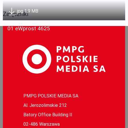
jpg 1,9 MB
Załączniki
01 eWprost 4625
PMPG POLSKIE MEDIA SA
Al. Jerozolimskie 212
Batory Office Building II
02-486 Warszawa