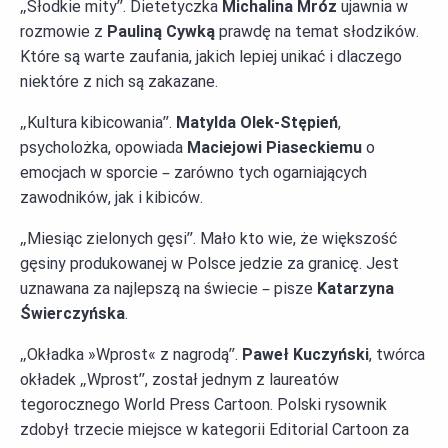
„Słodkie mity”. Dietetyczka
Michalina Mróz
ujawnia w
rozmowie z
Pauliną Cywką
prawdę na temat słodzików.
Które są warte zaufania, jakich lepiej unikać i dlaczego
niektóre z nich są zakazane.
„Kultura kibicowania”.
Matylda Olek-Stępień
,
psycholożka, opowiada
Maciejowi Piaseckiemu
o
emocjach w sporcie – zarówno tych ogarniających
zawodników, jak i kibiców.
„Miesiąc zielonych gęsi”. Mało kto wie, że większość
gęsiny produkowanej w Polsce jedzie za granicę. Jest
uznawana za najlepszą na świecie – pisze
Katarzyna
Świerczyńska
.
„Okładka »Wprost« z nagrodą”.
Paweł Kuczyński
, twórca
okładek „Wprost”, został jednym z laureatów
tegorocznego World Press Cartoon. Polski rysownik
zdobył trzecie miejsce w kategorii Editorial Cartoon za