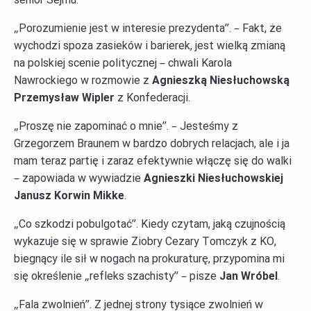
„Porozumienie jest w interesie prezydenta”. – Fakt, że
wychodzi spoza zasieków i barierek, jest wielką zmianą
na polskiej scenie politycznej – chwali Karola
Nawrockiego w rozmowie z
Agnieszką Niesłuchowską
Przemysław Wipler
z Konfederacji.
„Proszę nie zapominać o mnie”. – Jesteśmy z
Grzegorzem Braunem w bardzo dobrych relacjach, ale i ja
mam teraz partię i zaraz efektywnie włączę się do walki
– zapowiada w wywiadzie
Agnieszki Niesłuchowskiej
Janusz Korwin Mikke
.
„Co szkodzi pobulgotać”. Kiedy czytam, jaką czujnością
wykazuje się w sprawie Ziobry Cezary Tomczyk z KO,
biegnący ile sił w nogach na prokuraturę, przypomina mi
się określenie „refleks szachisty” – pisze
Jan Wróbel
.
„Fala zwolnień”. Z jednej strony tysiące zwolnień w