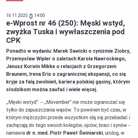
16.11.2025
14:00
e-Wprost nr 46 (250): Męski wstyd,
zwyżka Tuska i wywłaszczenia pod
CPK
Ponadto w wydaniu: Marek Sawicki o cynizmie Ziobry,
Przemysław Wipler o zaletach Karola Nawrockiego,
Janusz Korwin Mikke o relacjach z Grzegorzem
Braunem, Irena Eris o zagranicznej ekspansji, co się
kryje za falą zwolnień, kariera polskiej gęsiny, którym
słodzikom można zaufać i wiele więcej.
„Męski wstyd”. – „Movember” nie może ograniczać się
tylko do zapuszczania wąsów. To powinien być czas, w
którym mężczyźni przede wszystkim idą się przebadać i
zachęcają do tego swoich kolegów, ojców, braci i synów –
namawia
dr n. med. Piotr Paweł Świniarski
, urolog, w