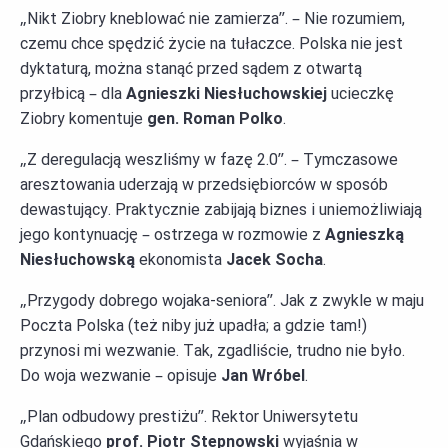
„Nikt Ziobry kneblować nie zamierza”. – Nie rozumiem,
czemu chce spędzić życie na tułaczce. Polska nie jest
dyktaturą, można stanąć przed sądem z otwartą
przyłbicą – dla
Agnieszki Niesłuchowskiej
ucieczkę
Ziobry komentuje
gen. Roman Polko
.
„Z deregulacją weszliśmy w fazę 2.0”. – Tymczasowe
aresztowania uderzają w przedsiębiorców w sposób
dewastujący. Praktycznie zabijają biznes i uniemożliwiają
jego kontynuację – ostrzega w rozmowie z
Agnieszką
Niesłuchowską
ekonomista
Jacek Socha
.
„Przygody dobrego wojaka-seniora”. Jak z zwykle w maju
Poczta Polska (też niby już upadła; a gdzie tam!)
przynosi mi wezwanie. Tak, zgadliście, trudno nie było.
Do woja wezwanie – opisuje
Jan Wróbel
.
„Plan odbudowy prestiżu”. Rektor Uniwersytetu
Gdańskiego
prof. Piotr Stepnowski
wyjaśnia w