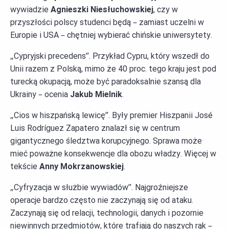
wywiadzie
Agnieszki Niesłuchowskiej
, czy w
przyszłości polscy studenci będą – zamiast uczelni w
Europie i USA – chętniej wybierać chińskie uniwersytety.
„Cypryjski precedens”. Przykład Cypru, który wszedł do
Unii razem z Polską, mimo że 40 proc. tego kraju jest pod
turecką okupacją, może być paradoksalnie szansą dla
Ukrainy – ocenia
Jakub Mielnik
.
„Cios w hiszpańską lewicę”. Były premier Hiszpanii José
Luis Rodríguez Zapatero znalazł się w centrum
gigantycznego śledztwa korupcyjnego. Sprawa może
mieć poważne konsekwencje dla obozu władzy. Więcej w
tekście
Anny Mokrzanowskiej
.
„Cyfryzacja w służbie wywiadów”. Najgroźniejsze
operacje bardzo często nie zaczynają się od ataku.
Zaczynają się od relacji, technologii, danych i pozornie
niewinnych przedmiotów, które trafiają do naszych rąk –