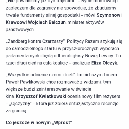
„Nie powinniśmy już być frajerami”. – Bycie montownią i
zapleczem dla zagranicy nie spowoduje, że zbudujemy
trwałe fundamenty silnej gospodarki – mówi
Szymonowi
Krawcowi Wojciech Balczun
, minister aktywów
państwowych.
„Zandberg kontra Czarzasty”. Politycy Razem szykują się
do samodzielnego startu w przyszłorocznych wyborach
parlamentarnych i będą odbierali głosy Nowej Lewicy. To
rzuci długi cień na całą koalicję – analizuje
Eliza Olczyk
.
„Wszystkie odcienie czerni i bieli”. Im cichszym tonem
Paweł Pawlikowski chce rozmawiać z widzami, tym
większe budzi zainteresowanie w świecie
kina.
Krzysztof Kwiatkowski
ocenia nowy film reżysera
– „Ojczyznę” – która już zbiera entuzjastyczne recenzje
za granicą.
Co jeszcze w nowym „Wprost”