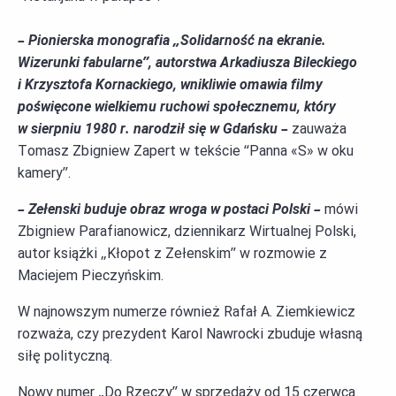
–
Pionierska monografia „Solidarność na ekranie.
Wizerunki fabularne”, autorstwa Arkadiusza Bileckiego
i Krzysztofa Kornackiego, wnikliwie omawia filmy
poświęcone wielkiemu ruchowi społecznemu, który
w sierpniu 1980 r. narodził się w Gdańsku
–
zauważa
Tomasz Zbigniew Zapert
w tekście “
Panna
«
S
»
w oku
kamery
”
.
– Zełenski
buduj
e
obraz wroga w postaci Polski
–
mówi
Zbigniew Parafianowicz, dziennikarz Wirtualnej Polski,
autor
książki „Kłopot z Zełenskim”
w
rozm
owie z
Maciej
em
Pieczyński
m.
W najnowszym numerze również Rafał A. Ziemkiewicz
rozważa, czy p
rezydent
Karol
Nawrocki zbuduje własną
siłę polityczną
.
Nowy numer „Do Rzeczy” w sprzedaży
od 15 czerwca