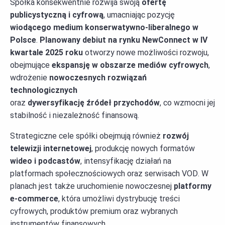
Spółka konsekwentnie rozwija swoją
ofertę
publicystyczną i cyfrową
, umacniając pozycję
wiodącego medium konserwatywno-liberalnego w
Polsce
.
Planowany debiut na rynku NewConnect w IV
kwartale 2025 roku
otworzy nowe możliwości rozwoju,
obejmujące
ekspansję w obszarze mediów cyfrowych
,
wdrożenie
nowoczesnych rozwiązań
technologicznych
oraz
dywersyfikację źródeł przychodów
, co wzmocni jej
stabilność i niezależność finansową.
Strategiczne cele spółki obejmują również
rozwój
telewizji internetowej
, produkcję nowych formatów
wideo i podcastów
, intensyfikację działań na
platformach społecznościowych oraz serwisach VOD. W
planach jest także uruchomienie nowoczesnej
platformy
e-commerce
, która umożliwi dystrybucję treści
cyfrowych, produktów premium oraz wybranych
instrumentów finansowych.