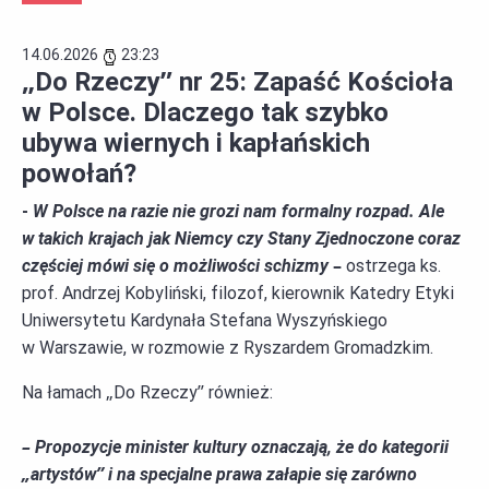
14.06.2026
23:23
„Do Rzeczy” nr 25: Zapaść Kościoła
w Polsce. Dlaczego tak szybko
ubywa wiernych i kapłańskich
powołań?
-
W Polsce na razie nie grozi nam formalny rozpad. Ale
w takich krajach jak Niemcy czy Stany Zjednoczone coraz
częściej mówi się o możliwości schizmy
–
ostrzega
ks.
prof. Andrzej Kobyliński
,
filozof, kierownik Katedry Etyki
Uniwersytetu Kardynała Stefana Wyszyńskiego
w Warszawie
, w rozmowie z
Ryszard
em
Gromadzki
m.
Na łamach „Do Rzeczy” również:
–
Propozycje minister kultury oznaczają, że do kategorii
„artystów” i na specjalne prawa załapie się zarówno