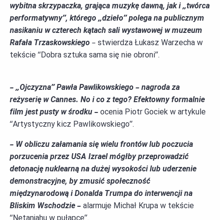
wybitna skrzypaczka, grająca muzykę dawną, jak i „twórca
performatywny”, którego „dzieło” polega na publicznym
nasikaniu w czterech kątach sali wystawowej w muzeum
Rafała Trzaskowskiego
–
stwierdza
Łukasz Warzecha
w
tekście
“
Dobra sztuka sama się
nie obroni
”.
–
„Ojczyzna” Pawła Pawlikowskiego – nagroda
z
a
reżyserię w Cannes. No i co z tego? Efektowny formalnie
film jest pusty w środku
–
ocenia Piotr Gociek w artykule
“
Artystyczny kicz Pawlikowskiego
”.
–
W obliczu załamania się wielu frontów lub poczucia
porzucenia przez USA Izrael mógłby przeprowadzić
detonację nuklearną na dużej wysokości lub uderzenie
demonstracyjne, by zmusić społeczność
międzynarodową i Donalda Trumpa do interwencji na
Bliskim Wschodzie
–
alarmuje
Michał Krupa
w tekście
“
Netanjahu w pułapce
”.