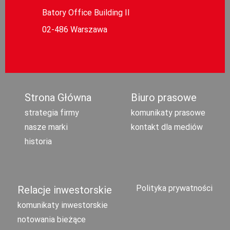
Batory Office Building II
02-486 Warszawa
Strona Główna
Biuro prasowe
strategia firmy
komunikaty prasowe
nasze marki
kontakt dla mediów
historia
Polityka prywatności
Relacje inwestorskie
komunikaty inwestorskie
notowania bieżące