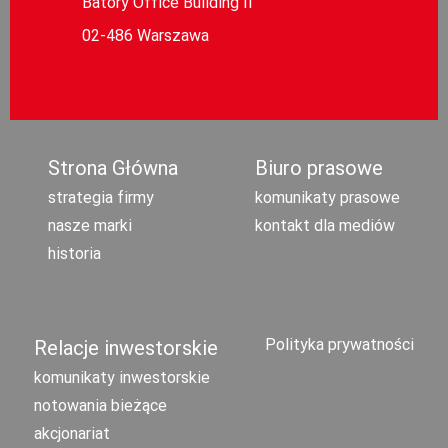
Batory Office Building II
02-486 Warszawa
Strona Główna
Biuro prasowe
strategia firmy
komunikaty prasowe
nasze marki
kontakt dla mediów
historia
Polityka prywatności
Relacje inwestorskie
komunikaty inwestorskie
notowania bieżące
akcjonariat