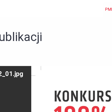
PM
ublikacji
2_01.jpg