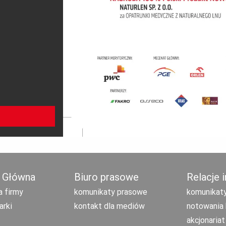
 Główna
Biuro prasowe
Relacje 
a firmy
komunikaty prasowe
komunikaty
arki
kontakt dla mediów
notowania 
akcjonariat