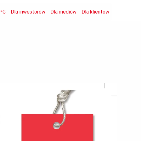
PG
Dla inwestorów
Dla mediów
Dla klientów