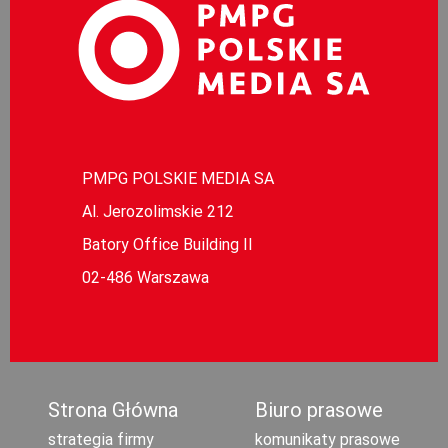
PMPG POLSKIE MEDIA SA
Al. Jerozolimskie 212
Batory Office Building II
02-486 Warszawa
Strona Główna
Biuro prasowe
strategia firmy
komunikaty prasowe