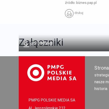
źródło: biznes.pap.pl
drukuj
Załączniki
pdf 310,8 kB
Strona
strategi
nasze m
historia
PMPG POLSKIE MEDIA SA
Al. Jerozolimskie 212