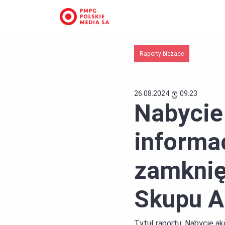
Raporty bieżące
26.08.2024
09:23
Nabycie
informa
zamknię
Skupu A
Tytuł raportu:
Nabycie ak