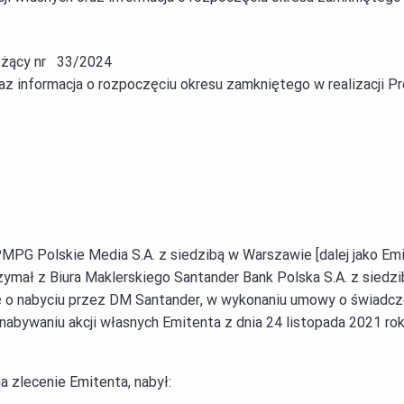
eżący nr 33/2024
raz informacja o rozpoczęciu okresu zamkniętego w realizacji P
MPG Polskie Media S.A. z siedzibą w Warszawie [dalej jako Emit
rzymał z Biura Maklerskiego Santander Bank Polska S.A. z siedz
ę o nabyciu przez DM Santander, w wykonaniu umowy o świadcze
abywaniu akcji własnych Emitenta z dnia 24 listopada 2021 rok
a zlecenie Emitenta, nabył: