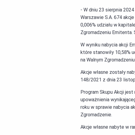
- W dniu 23 sierpnia 202
Warszawie S.A. 674 akcje
0,006% udziału w kapita
Zgromadzeniu Emitenta. Ś
W wyniku nabycia akcji Em
które stanowiły 10,58% u
na Walnym Zgromadzeniu
Akcje własne zostały nab
148/2021 z dnia 23 listo
Program Skupu Akcji jest 
upoważnienia wynikające
roku w sprawie nabycia a
Zgromadzenie.
Akcje własne nabyte w r