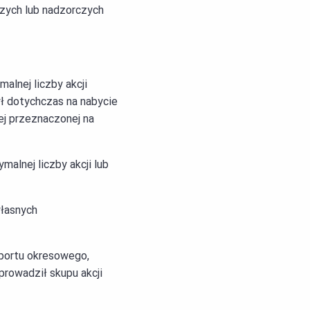
zych lub nadzorczych
alnej liczby akcji
ł dotychczas na nabycie
ej przeznaczonej na
alnej liczby akcji lub
własnych
raportu okresowego,
prowadził skupu akcji