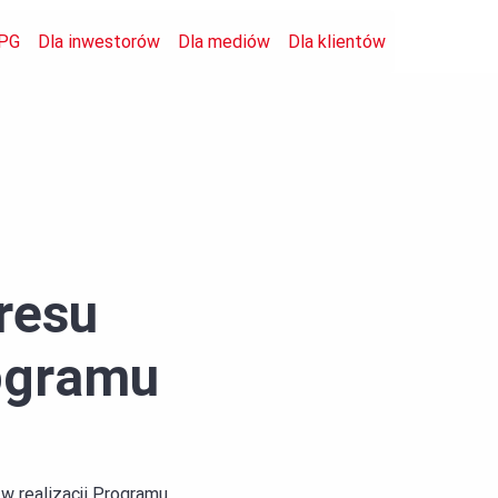
PG
Dla inwestorów
Dla mediów
Dla klientów
resu
rogramu
w realizacji Programu