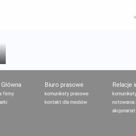
u
 Główna
Biuro prasowe
Relacje 
a firmy
komunikaty prasowe
komunikaty
arki
kontakt dla mediów
notowania 
akcjonariat