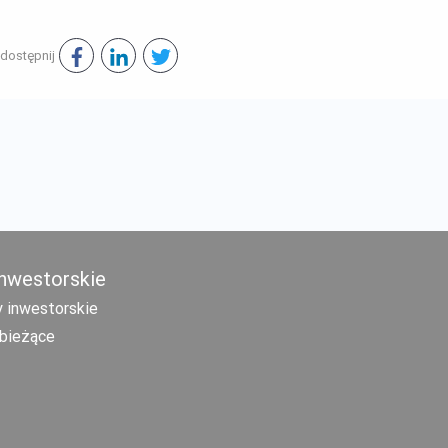
dostępnij
inwestorskie
 inwestorskie
bieżące