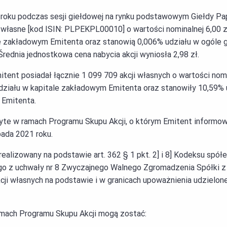
4 roku podczas sesji giełdowej na rynku podstawowym Giełdy 
 własne [kod ISIN: PLPEKPL00010] o wartości nominalnej 6,00 z
le zakładowym Emitenta oraz stanowią 0,006% udziału w ogóle
rednia jednostkowa cena nabycia akcji wyniosła 2,98 zł.
itent posiadał łącznie 1 099 709 akcji własnych o wartości nomi
działu w kapitale zakładowym Emitenta oraz stanowiły 10,59%
 Emitenta.
yte w ramach Programu Skupu Akcji, o którym Emitent informo
pada 2021 roku.
realizowany na podstawie art. 362 § 1 pkt. 2] i 8] Kodeksu spó
go z uchwały nr 8 Zwyczajnego Walnego Zgromadzenia Spółki z
kcji własnych na podstawie i w granicach upoważnienia udzielo
amach Programu Skupu Akcji mogą zostać: