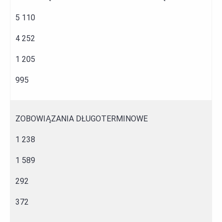
5 110
4 252
1 205
995
ZOBOWIĄZANIA DŁUGOTERMINOWE
1 238
1 589
292
372