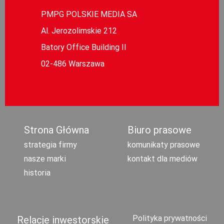
PMPG POLSKIE MEDIA SA
Al. Jerozolimskie 212
Batory Office Building II
02-486 Warszawa
Strona Główna
Biuro prasowe
strategia firmy
komunikaty prasowe
nasze marki
kontakt dla mediów
historia
Polityka prywatności
Relacje inwestorskie