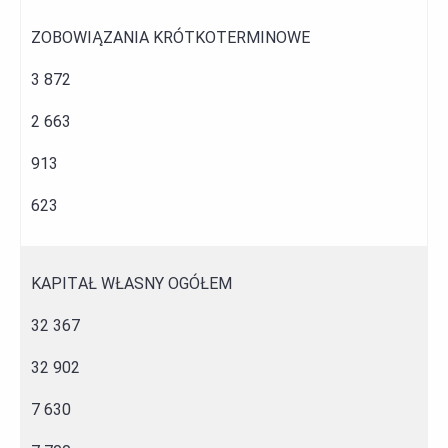
ZOBOWIĄZANIA KRÓTKOTERMINOWE
3 872
2 663
913
623
KAPITAŁ WŁASNY OGÓŁEM
32 367
32 902
7 630