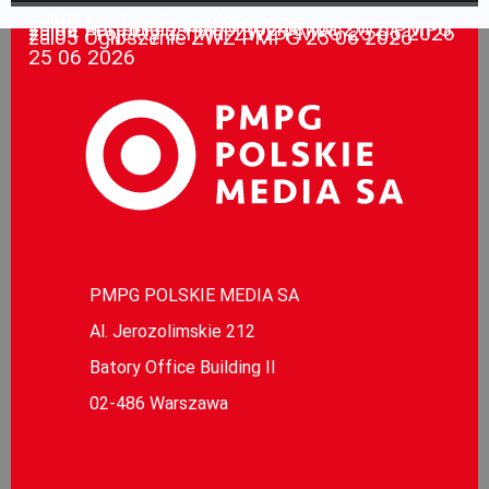
zal01 Liczba akcji i glosow
zal02 Sprawozdanie RN 2025
zal03 Formularz Pelnomocnictwa ZWZ PMPG
zal04 Projekty uchwal ZWZ PMPG 25 06 2026
zal05 Ogloszenie ZWZ PMPG 25 06 2026
25 06 2026
PMPG POLSKIE MEDIA SA
Al. Jerozolimskie 212
Batory Office Building II
02-486 Warszawa