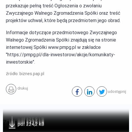
przekazuje pełną treść Ogłoszenia o zwołaniu
Zwyczajnego Walnego Zgromadzenia Spółki oraz treść
projektów uchwał, które będą przedmiotem jego obrad.
Informacje dotyczące przedmiotowego Zwyczajnego
Walnego Zgromadzenia Spółki znajdują się na stronie
internetowej Spółki www.pmpg.pl w zakładce
"https://pmpg.pl/dla-inwestorow/akcje/komunikaty-
inwestorskie".
źródło: biznes.pap.pl
drukuj
udostępnij
pdf 135,9 kB
pdf 266,3 kB
Załączniki
pdf 317,5 kB
pdf 247,8 kB
pdf 224,2 kB