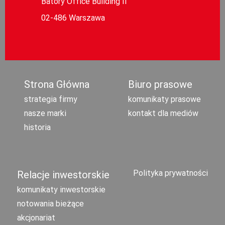
Batory Office Building II
02-486 Warszawa
Strona Główna
Biuro prasowe
strategia firmy
komunikaty prasowe
nasze marki
kontakt dla mediów
historia
Polityka prywatności
Relacje inwestorskie
komunikaty inwestorskie
notowania bieżące
akcjonariat